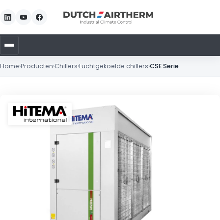
Home
›
Producten
›
Chillers
›
Luchtgekoelde chillers
›
CSE Serie