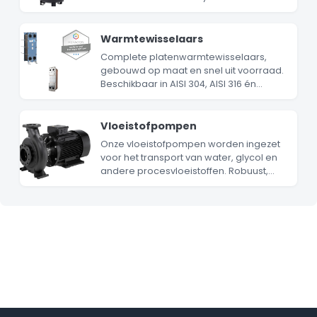
vergroten en
temperatuurschommelingen te
stabiliseren. Hierdoor wordt pendelen
Warmtewisselaars
van chillers of warmtepompen
Complete platenwarmtewisselaars,
voorkomen en blijft het systeem
gebouwd op maat en snel uit voorraad.
efficiënter en betrouwbaarder werken.
Beschikbaar in AISI 304, AISI 316 én
titanium uitvoering. Ideaal voor
hydraulische ontkoppeling tussen
primaire en secundaire circuits.
Vloeistofpompen
Onze vloeistofpompen worden ingezet
voor het transport van water, glycol en
andere procesvloeistoffen. Robuust,
eenvoudig te installeren en geschikt
voor zowel gesloten als open systemen.
Debiet: 5 – 300 m³/h, opvoerhoogte: 10 –
60m.