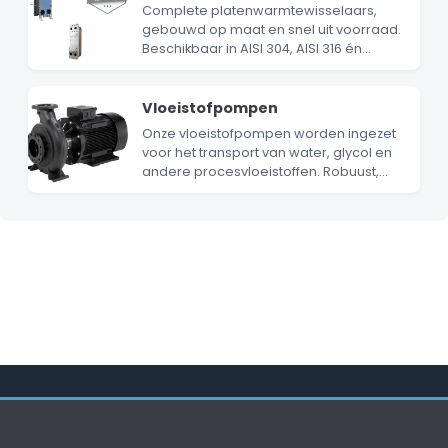
van chillers of warmtepompen
Complete platenwarmtewisselaars,
voorkomen en blijft het systeem
gebouwd op maat en snel uit voorraad.
efficiënter en betrouwbaarder werken.
Beschikbaar in AISI 304, AISI 316 én
titanium uitvoering. Ideaal voor
hydraulische ontkoppeling tussen
primaire en secundaire circuits.
Vloeistofpompen
Onze vloeistofpompen worden ingezet
voor het transport van water, glycol en
andere procesvloeistoffen. Robuust,
eenvoudig te installeren en geschikt
voor zowel gesloten als open systemen.
Debiet: 5 – 300 m³/h, opvoerhoogte: 10 –
60m.