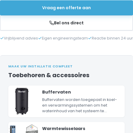
Vraag een offerte aan
Bel ons direct
Vrijblijvend advies
Eigen engineeringsteam
Reactie binnen 24 uur
MAAK UW INSTALLATIE COMPLEET
Toebehoren & accessoires
Buffervaten
Buffervaten worden toegepast in koel-
en verwarmingssystemen om het
waterinhoud van het systeem te
vergroten en
temperatuurschommelingen te
stabiliseren. Hierdoor wordt pendelen
Warmtewisselaars