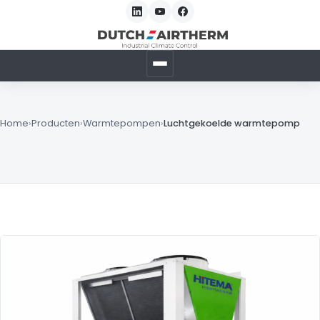
Home
›
Producten
›
Warmtepompen
›
Luchtgekoelde warmtepomp