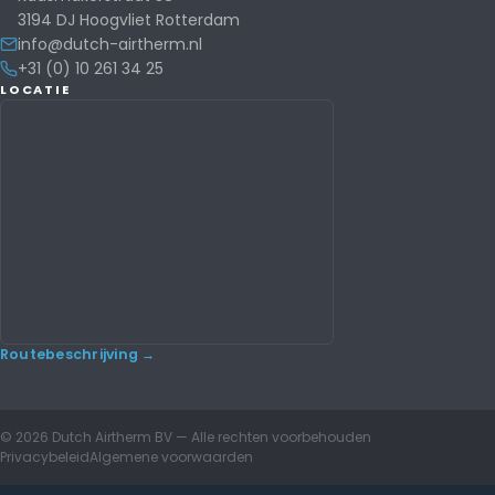
3194 DJ Hoogvliet Rotterdam
info@dutch-airtherm.nl
+31 (0) 10 261 34 25
LOCATIE
Routebeschrijving →
© 2026 Dutch Airtherm BV — Alle rechten voorbehouden
Privacybeleid
Algemene voorwaarden